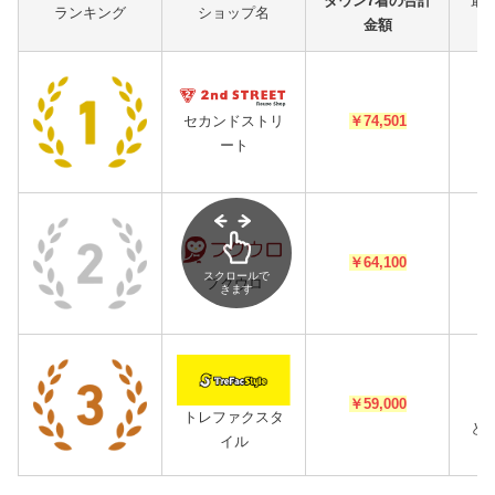
ダウン7着の合計
最
ランキング
ショップ名
金額
か
D
セカンドストリ
￥74,501
ート
D
￥64,100
スクロールで
フクウロ
きます
D
￥59,000
トレファクスタ
と
イル